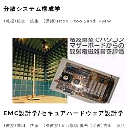
分散システム構成学
（教授）舩曵 信生 （講師）Htoo Htoo Sandi Kyaw
EMC設計学/セキュアハードウェア設計学
（教授）豊田 啓孝 （准教授）五百旗頭 健吾 （助教）吉田 征弘