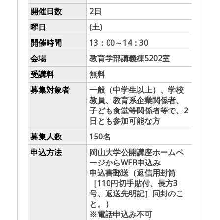
開催日数
2日
曜日
(土)
開催時間
13：00～14：30
会場
教育学部講義棟5202室
受講料
無料
募集対象者
一般（中学生以上）、学校
教員、教育系企業関係者、
子ども食堂等関係者等で、2
日とも参加可能な方
募集人数
150名
申込方法
岡山大学公開講座ホームペ
ージからWEB申込み
申込書郵送（返信用封筒
［110円切手貼付、長方3
号、返送先明記］同封のこ
と。）
※電話申込み不可