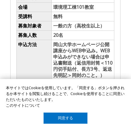
会場
環境理工棟101教室
受講料
無料
募集対象者
一般の方（高校生以上）
募集人数
20名
申込方法
岡山大学ホームページ公開
講座からWEB申込み。WEB
申込みができない場合は申
込書郵送（返信用封筒＜110
円切手貼付、長方3号、返送
先明記＞同封のこと。）
※電話申込み不可
本サイトではCookieを使用しています。「同意する」ボタンを押され
るか本サイトを閲覧し続けることで、Cookieを使用することに同意い
申込先・問合わせ先
ただいたものといたします。
このサイトについて
〒700-8530岡山市北区津島中3-1-1
自然系研究科等総務課総務グループ
同意する
TOP
（TEL 086-251-8005）