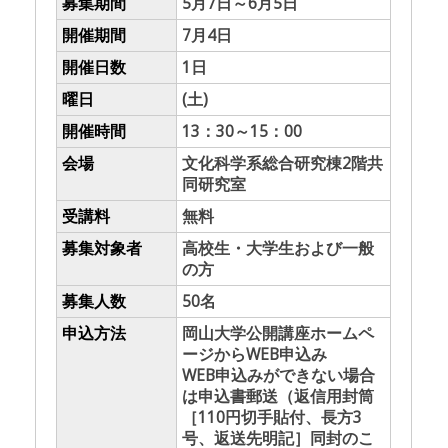
募集期間
5月7日～6月5日
開催期間
7月4日
開催日数
1日
曜日
(土)
開催時間
13：30～15：00
会場
文化科学系総合研究棟2階共
同研究室
受講料
無料
募集対象者
高校生・大学生および一般
の方
募集人数
50名
申込方法
岡山大学公開講座ホームペ
ージからWEB申込み
WEB申込みができない場合
は申込書郵送（返信用封筒
［110円切手貼付、長方3
号、返送先明記］同封のこ