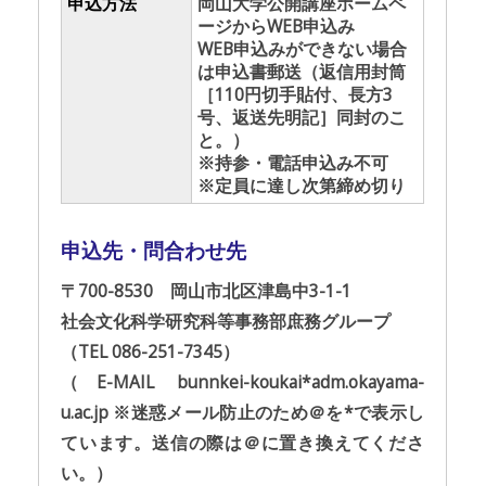
申込方法
岡山大学公開講座ホームペ
ージからWEB申込み
WEB申込みができない場合
は申込書郵送（返信用封筒
［110円切手貼付、長方3
号、返送先明記］同封のこ
と。）
※持参・電話申込み不可
※定員に達し次第締め切り
申込先・問合わせ先
〒700-8530 岡山市北区津島中3-1-1
社会文化科学研究科等事務部庶務グループ
（TEL 086-251-7345）
（E-MAIL bunnkei-koukai*adm.okayama-
u.ac.jp ※迷惑メール防止のため＠を*で表示し
ています。送信の際は＠に置き換えてくださ
い。）