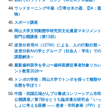
ウッドターニング中級（①寄せ木の器、②A：蓋
物）
スポーツ講座
岡山大学文明動態学研究所文化遺産マネジメント
部門公開講座（第13回）
波形分析用AI（LSTM）による、人の行動分類～
波形分析AIの学とグループ（社会人・学生）での
課題解決～
最新歯科医学を学ぶ〜歯科医療従事者対象リカレ
ント教育2026〜
トンボの学校：岡山大学でトンボを採って種類や
生態を学ぼう！
中国・四国広域がんプロ養成コンソーシアム市民
公開講座／第7回せとうち臨床遺伝研究会「いっ
しょに考える医療 ―― 患者・市民参画（PPI）と