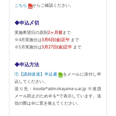
こちら
からご確認ください。
◆申込〆切
実施希望日の原則
2ヶ月前
まで
※4月実施分は
3月6日(金)正午
まで
※5月実施分は
3月27日(金)正午
まで
◆申込方法
①【講師派遣】申込書
をメールに添付し申
込してください。
送り先：koudai*adm.okayama-u.ac.jp ※迷惑
メール防止のため＠を*で表示しています。送
信の際は＠に置き換えてください。