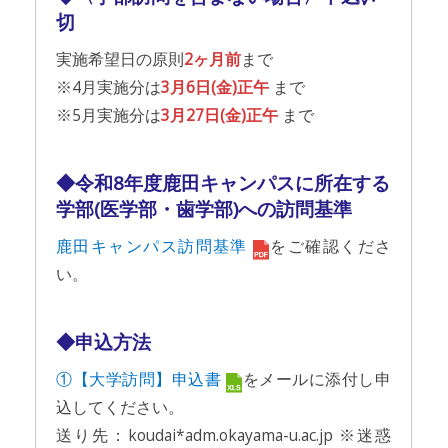
切
実施希望日の原則
2ヶ月前
まで
※4月実施分は
3月6日(金)正午
まで
※5月実施分は
3月27日(金)正午
まで
◆令和8年度鹿田キャンパスに所在する
学部(医学部・歯学部)への訪問基準
鹿田キャンパス訪問基準
をご確認くださ
い。
◆申込方法
①【大学訪問】申込書
をメールに添付し申
込してください。
送り先：koudai*adm.okayama-u.ac.jp ※迷惑